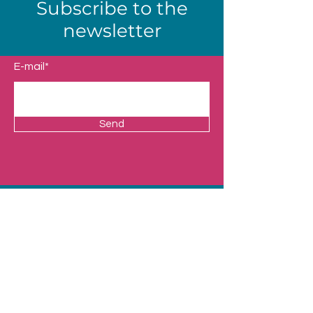
Subscribe to the
newsletter
E-mail*
Send
Shop
Our Universes
Presentation
Contact
Legal Notice