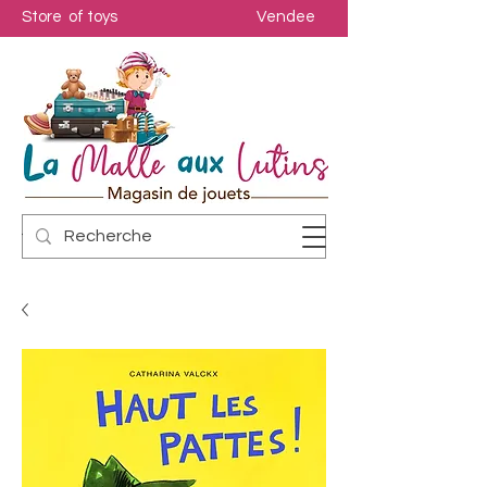
Store of toys
Vendee