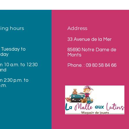
ing hours
Address
33 Avenue de la Mer
 Tuesday to
85690 Notre Dame de
rday
Monts
m 10 a.m. to 12:30
Phone. : 09 80 58 84 66
and
m 2:30 p.m. to
p.m.