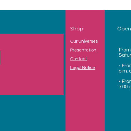
Shop
Open
Our Universes
From
Presentation
Satu
Contact
- Fro
Legal Notice
p.m. 
- Fro
7:00 