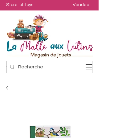
Store of toys
Vendee