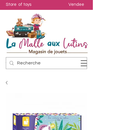
Store of toys
Vendee