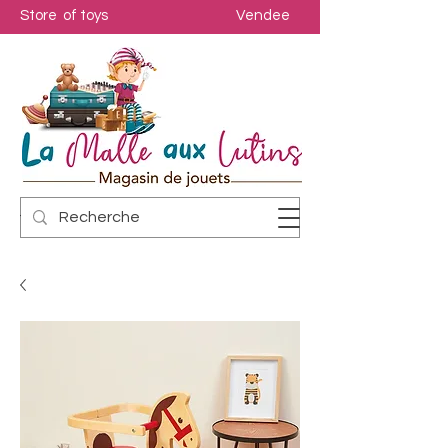
Store of toys
Vendee