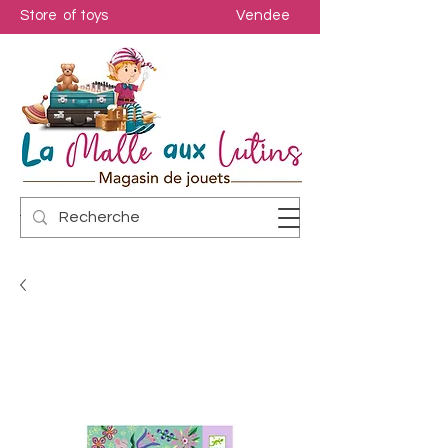
Store of toys
Vendee