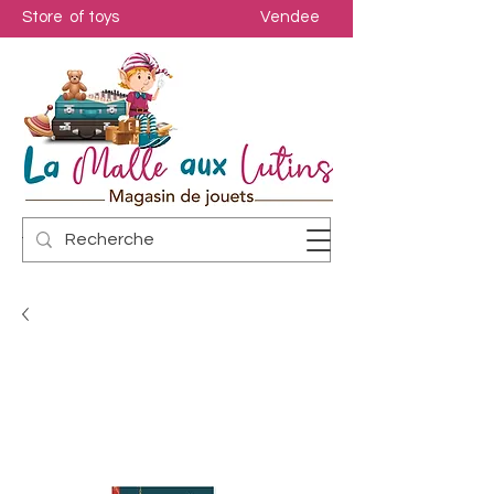
Store of toys
Vendee