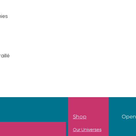
nies
aillé
Shop
Open
Our Universes