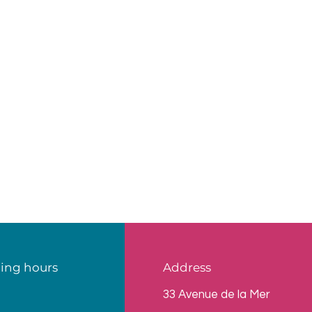
ing hours
Address
33 Avenue de la Mer