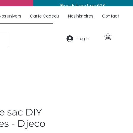
Free delivery from 60 €
Nos univers
Carte Cadeau
Nos histoires
Contact
Log In
e sac DIY
ies - Djeco