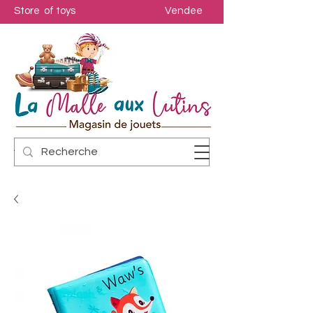
Store of toys
Vendee