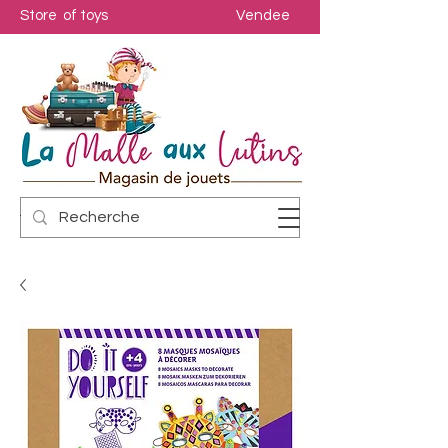
Store of toys
Vendee